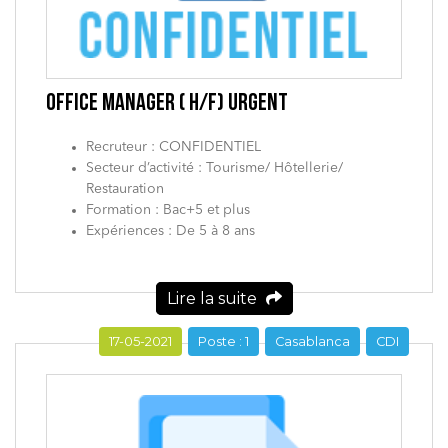
OFFICE MANAGER ( H/F) URGENT
Recruteur : CONFIDENTIEL
Secteur d’activité : Tourisme/ Hôtellerie/
Restauration
Formation : Bac+5 et plus
Expériences : De 5 à 8 ans
Lire la suite
17-05-2021
Poste : 1
Casablanca
CDI