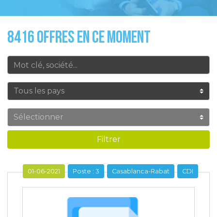
8416 OFFRES EN CE MOMENT
Filtrer
01-06-2021
Poste : 3
Casablanca-Rabat
CDI