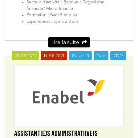
Secteur d’activité : Banque / Organisme
financier/ Micro-finance
Formation : Bac+5 et plus
Expériences : De 5 à 8 ans
Lire la suite
23-05-2021
14-06-2021
Poste : 5
Tout
CDD
ASSISTANT(E)S ADMINISTRATI(VE)S