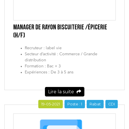
MANAGER DE RAYON BISCUITERIE /ÉPICERIE
(H/F)
Recruteur : label vie
Secteur d’activité : Commerce / Grande
distribution
Formation : Bac + 3
Expériences : De 3 à 5 ans
Lire la suite
19-05-2021
Poste : 1
Rabat
CDI