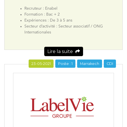
Recruteur : Enabel
Formation : Bac + 2
Expériences : De 3 à 5 ans
Secteur d’activité : Secteur associatif / ONG
Internationales
Lire la suite
23-05-2021
Poste : 1
Marrakech
CDI