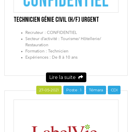
TECHNICIEN GÉNIE CIVIL (H/F) URGENT
Recruteur : CONFIDENTIEL
Secteur d’activité : Tourisme/ Hôtellerie/
Restauration
Formation : Technicien
Expériences : De 8 à 10 ans
Lire la suite
27-05-2021
Poste : 1
Témara
CDI