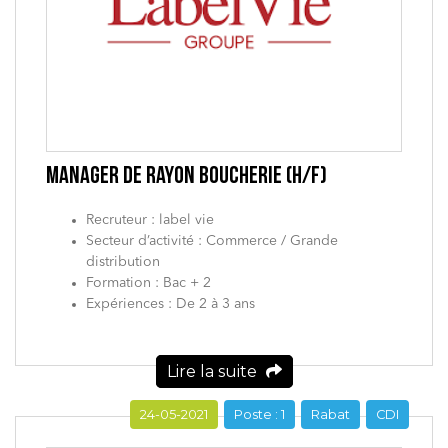
MANAGER DE RAYON BOUCHERIE (H/F)
Recruteur : label vie
Secteur d’activité : Commerce / Grande
distribution
Formation : Bac + 2
Expériences : De 2 à 3 ans
Lire la suite
24-05-2021
Poste : 1
Rabat
CDI