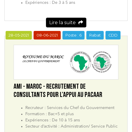
Expériences : De 3 à 5 ans
Lire la suite
28-05-2021
08-06-2021
Poste : 6
Rabat
CDD
AMI - MAROC - RECRUTEMENT DE
CONSULTANTS POUR L’APPUI AU PACAAR
Recruteur : Services du Chef du Gouvernement
Formation : Bac+5 et plus
Expériences : De 10 à 15 ans
Secteur d’activité : Administration/ Service Public