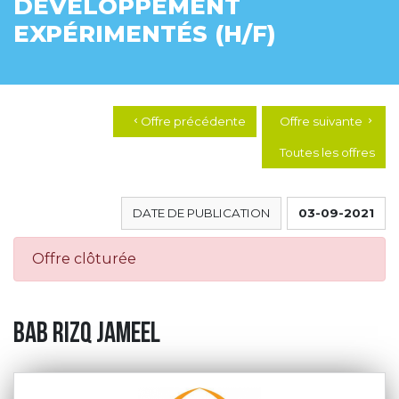
DÉVELOPPEMENT
EXPÉRIMENTÉS (H/F)
Offre précédente
Offre suivante
chevron_left
chevron_right
Toutes les offres
DATE DE PUBLICATION
03-09-2021
Offre clôturée
BAB RIZQ JAMEEL