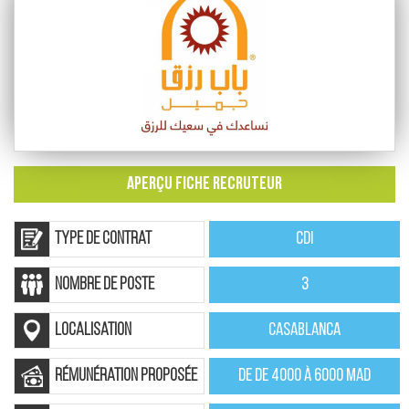
APERÇU FICHE RECRUTEUR
Type de contrat
CDI
nombre de poste
3
localisation
Casablanca
rémunération proposée
De de 4000 à 6000 MAD