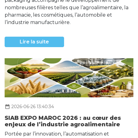
packaging accompagne le développement de
nombreuses filières telles que l’agroalimentaire, la
pharmacie, les cosmétiques, l’automobile et
l’industrie manufacturière.
Lire la suite
date_range
2026-06-26 13:40:34
SIAB EXPO MAROC 2026 : au cœur des
enjeux de l’industrie agroalimentaire
Portée par l’innovation, l’automatisation et