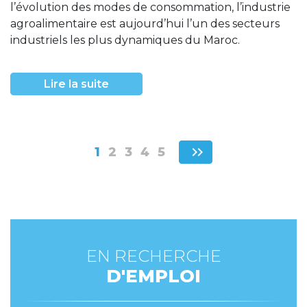
l’évolution des modes de consommation, l’industrie
agroalimentaire est aujourd’hui l’un des secteurs
industriels les plus dynamiques du Maroc.
Lire la suite
chevron_right
chevron_right
1
2
3
4
5
EN RECHERCHE
D'EMPLOI