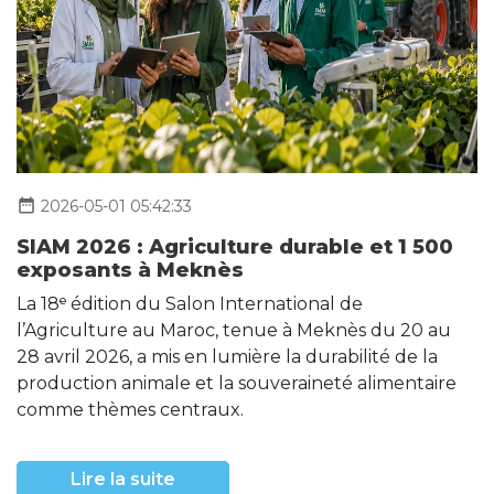
date_range
2026-05-01 05:42:33
SIAM 2026 : Agriculture durable et 1 500
exposants à Meknès
La 18ᵉ édition du Salon International de
l’Agriculture au Maroc, tenue à Meknès du 20 au
28 avril 2026, a mis en lumière la durabilité de la
production animale et la souveraineté alimentaire
comme thèmes centraux.
Lire la suite