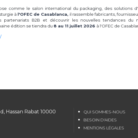
ose comme le salon international du packaging, des solutions d'
sturgie à
l'OFEC de Casablanca,
il rassemble fabricants, fournisse
es partenariats B2B et découvrir les nouvelles tendances du 
haine édition se tiendra du
8 au 11 juillet 2026
à l'OFEC de Casabla
/
id, Hassan Rabat 10000
QUI SOMMES-NOUS
BESOIN D'AIDES
MENTIONS LÉGALES