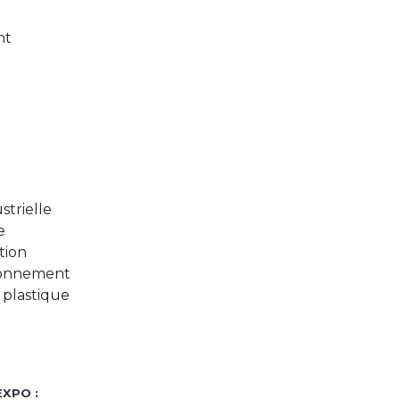
nt
trielle
e
tion
ionnement
 plastique
EXPO :