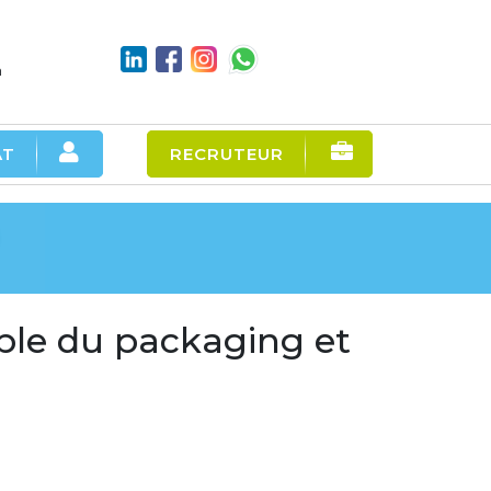
m
AT
RECRUTEUR
ble du packaging et