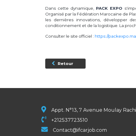
Dans cette dynamique,
PACK EXPO
s'imp
Organisé par la Fédération Marocaine de Pla
les dernières innovations, développer d
conditionnement et de la logistique. La proc
Consulter le site officiel :
https://packexpo.ma
Retour
Appt. N°13, 7 Avenue Moulay Rach
+212537723510
Contact@ifcarjob.com