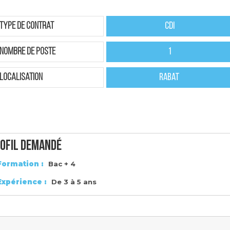
Type de contrat
CDI
nombre de poste
1
localisation
Rabat
ofil demandé
Formation :
Bac + 4
Expérience :
De 3 à 5 ans