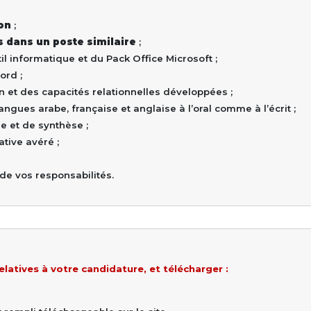
ion
;
 dans un poste similaire
;
il informatique et du Pack Office Microsoft ;
ord ;
n et des capacités relationnelles développées ;
ngues arabe, française et anglaise à l’oral comme à l’écrit ;
e et de synthèse ;
ative avéré ;
 de vos responsabilités.
elatives à votre candidature, et télécharger :