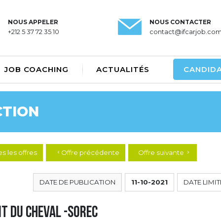
NOUS APPELER
NOUS CONTACTER
+212 5 37 72 35 10
contact@ifcarjob.co
JOB COACHING
ACTUALITÉS
CANDID
CTION
s les offres
Offre précédente
Offre suivante
chevron_left
chevron_right
DATE DE PUBLICATION
11-10-2021
DATE LIMIT
t du Cheval -SOREC