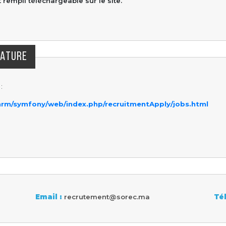
rempli téléchargeable sur le site.
DATURE
:
hrm/symfony/web/index.php/recruitmentApply/jobs.html
Email :
recrutement@sorec.ma
Tél