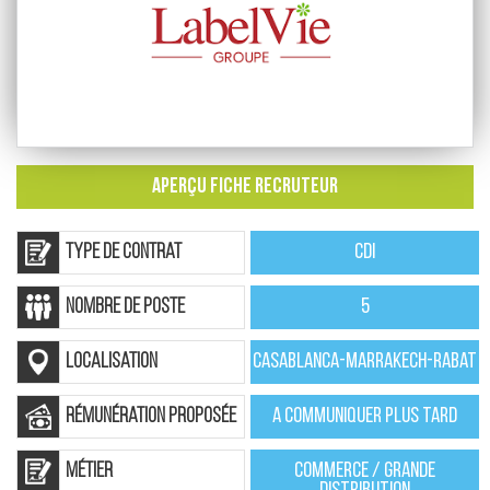
APERÇU FICHE RECRUTEUR
Type de contrat
CDI
nombre de poste
5
localisation
Casablanca-Marrakech-Rabat
rémunération proposée
A communiquer plus tard
Métier
Commerce / Grande