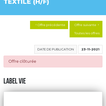
TEXTILE (H/F)
Offre précédente
Offre suivante
chevron_left
chevron_right
Toutes les offres
DATE DE PUBLICATION
23-11-2021
Offre clôturée
label vie