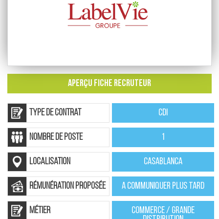
APERÇU FICHE RECRUTEUR
Type de contrat
CDI
nombre de poste
1
localisation
Casablanca
rémunération proposée
A communiquer plus tard
Métier
Commerce / Grande