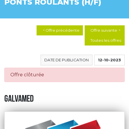
PONTS ROULANTS (H/F)
Offre précédente
Offre suivante
chevron_left
chevron_right
Toutes les offres
DATE DE PUBLICATION
12-10-2023
Offre clôturée
GALVAMED