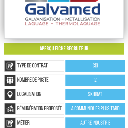
APERÇU FICHE RECRUTEUR
Type de contrat
CDI
nombre de poste
2
localisation
Skhirat
rémunération proposée
A communiquer plus tard
Métier
Autre Industrie