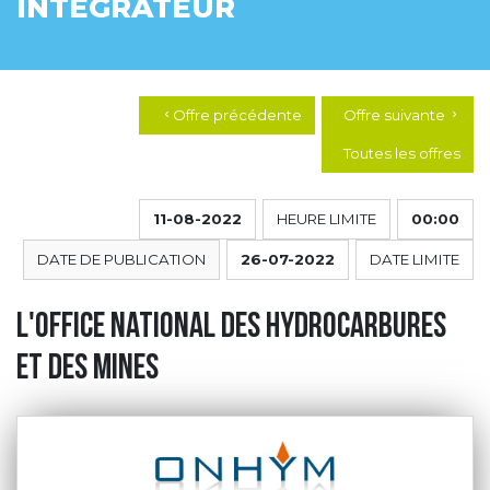
INTÉGRATEUR
Offre précédente
Offre suivante
chevron_left
chevron_right
Toutes les offres
11-08-2022
HEURE LIMITE
00:00
DATE DE PUBLICATION
26-07-2022
DATE LIMITE
L'Office National des Hydrocarbures
et des Mines