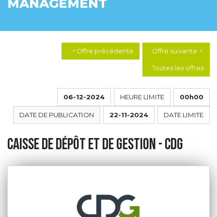
MANAGEMENT
Offre précédente
Offre suivante
chevron_left
chevron_right
Toutes les offres
06-12-2024
HEURE LIMITE
00h00
DATE DE PUBLICATION
22-11-2024
DATE LIMITE
Caisse de Dépôt et de Gestion - CDG