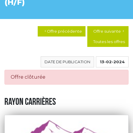
(H/F)
Offre précédente
Offre suivante
chevron_left
chevron_right
Toutes les offres
DATE DE PUBLICATION
13-02-2024
Offre clôturée
RAYON CARRIÈRES