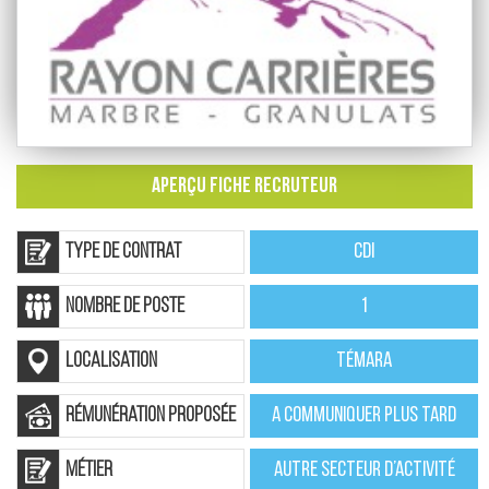
APERÇU FICHE RECRUTEUR
Type de contrat
CDI
nombre de poste
1
localisation
Témara
rémunération proposée
A communiquer plus tard
Métier
Autre secteur d’activité